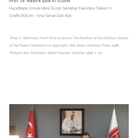
Prof. Dr. Nadire Şule ATILGAN
Hacettepe Üniversitesi Güzel Sanatlar Fakültesi Dekan V.
Grafik Bölüm - Ana Sanat Dalı Bşk
*(Paul C. Helmreich, From Paris to Sevres: The Partition of the Ottoman Empire
at the Peace Conference of 1919-1920, Ohio State University Press, 1986.
Türkçesi Sevr Entrikaları, Sabah Yayınları, İstanbul, 1996, s. 22)