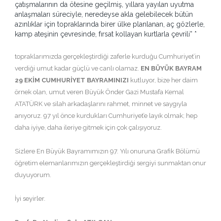
çatışmalarının da ötesine geçilmiş, yıllara yayılan uyutma
anlaşmaları süreciyle, neredeyse akla gelebilecek bütün
azınlıklar için topraklarında birer ülke planlanan, aç gözlerle,
kamp ateşinin çevresinde, fırsat kollayan kurtlarla çevrili” *
topraklarımızda gerçekleştirdiği zaferle kurduğu Cumhuriyet’in
verdiği umut kadar güçlü ve canlı olamaz.
EN BÜYÜK BAYRAM
29 EKİM CUMHURİYET BAYRAMINIZI
kutluyor, bize her daim
örnek olan, umut veren Büyük Önder Gazi Mustafa Kemal
ATATÜRK ve silah arkadaşlarını rahmet, minnet ve saygıyla
anıyoruz. 97 yıl önce kurdukları Cumhuriyet’e layık olmak; hep
daha iyiye, daha ileriye gitmek için çok çalışıyoruz.
Sizlere En Büyük Bayramımızın 97. Yılı onuruna Grafik Bölümü
öğretim elemanlarımızın gerçekleştirdiği sergiyi sunmaktan onur
duyuyorum.
İyi seyirler.